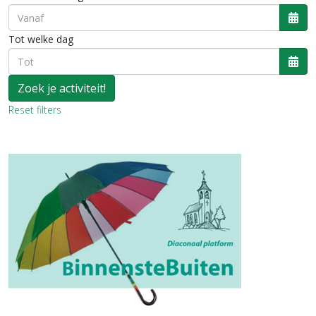
Ope
Tot welke dag
Ope
Reset filters