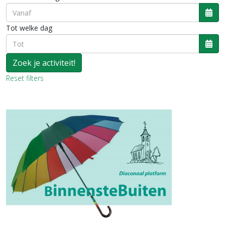
Ope
Tot welke dag
Ope
Reset filters